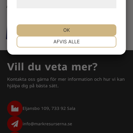
hjemmeside.
Markresurserna är medlemmar i ME:
OK
NØDVENDIGE
PRÆFERENCER
AFVIS ALLE
MARKETING
STATISTIK
Vill du veta mer?
Kontakta oss gärna för mer information och hur vi kan
hjälpa dig på bästa sätt.
Eljansbo 109, 733 92 Sala
info@markresurserna.se